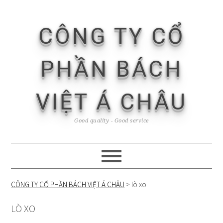
Skip
Skip
Skip
Skip
to
to
to
to
CÔNG TY CỔ
primary
content
primary
footer
navigation
sidebar
PHẦN BÁCH
VIỆT Á CHÂU
Good quality - Good service
CÔNG TY CỔ PHẦN BÁCH VIỆT Á CHÂU
>
lò xo
LÒ XO