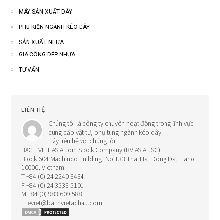
MÁY SẢN XUẤT DÂY
PHỤ KIỆN NGÀNH KÉO DÂY
SẢN XUẤT NHỰA
GIA CÔNG DÉP NHỰA
TƯ VẤN
LIÊN HỆ
Chúng tôi là công ty chuyên hoạt động trong lĩnh vực
cung cấp vật tư, phụ tùng ngành kéo dây.
Hãy liên hệ với chúng tôi:
BACH VIET ASIA Join Stock Company (BV ASIA JSC)
Block 604 Machinco Building, No 133 Thai Ha, Dong Da, Hanoi
10000, Vietnam
T +84 (0) 24 2240 3434
F +84 (0) 24 3533 5101
M +84 (0) 983 609 588
E leviet@bachvietachau.com