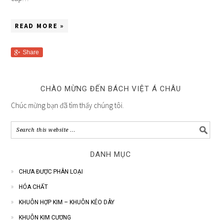
READ MORE »
Share
CHÀO MỪNG ĐẾN BÁCH VIỆT Á CHÂU
Chúc mừng bạn đã tìm thấy chúng tôi.
DANH MỤC
CHƯA ĐƯỢC PHÂN LOẠI
HÓA CHẤT
KHUÔN HỢP KIM – KHUÔN KÉO DÂY
KHUÔN KIM CƯƠNG