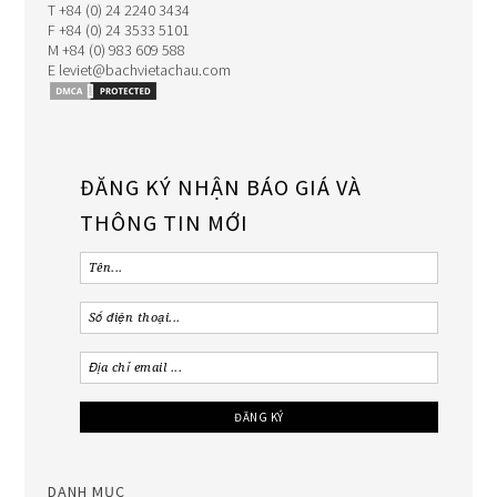
T +84 (0) 24 2240 3434
F +84 (0) 24 3533 5101
M +84 (0) 983 609 588
E leviet@bachvietachau.com
ĐĂNG KÝ NHẬN BÁO GIÁ VÀ
THÔNG TIN MỚI
DANH MỤC