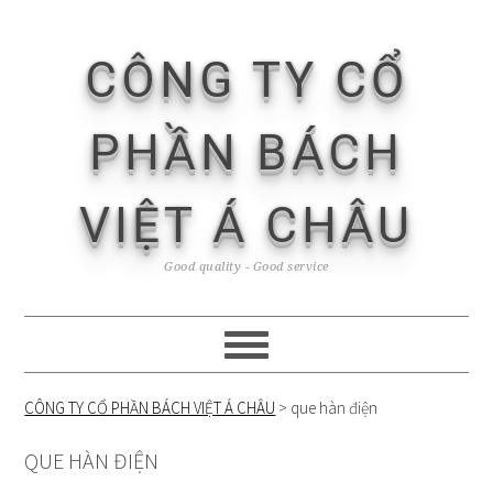
Skip
Skip
Skip
Skip
to
to
to
to
CÔNG TY CỔ
primary
content
primary
footer
navigation
sidebar
PHẦN BÁCH
VIỆT Á CHÂU
Good quality - Good service
CÔNG TY CỔ PHẦN BÁCH VIỆT Á CHÂU
>
que hàn điện
QUE HÀN ĐIỆN