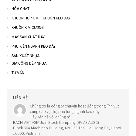
HÓA CHẤT
KHUÔN HỢP KIM – KHUÔN KÉO DÂY
KHUÔN KIM CƯƠNG
MÁY SẢN XUẤT DÂY
PHỤ KIỆN NGÀNH KÉO DÂY
SẢN XUẤT NHỰA
GIA CÔNG DÉP NHỰA
TƯ VẤN
LIÊN HỆ
Chúng tôi là công ty chuyên hoạt động trong lĩnh vực
cung cấp vật tư, phụ tùng ngành kéo dây.
Hãy liên hệ với chúng tôi:
BACH VIET ASIA Join Stock Company (BV ASIA JSC)
Block 604 Machinco Building, No 133 Thai Ha, Dong Da, Hanoi
10000, Vietnam