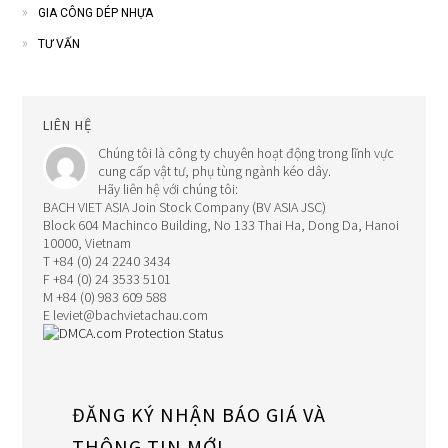
GIA CÔNG DÉP NHỰA
TƯ VẤN
LIÊN HỆ
Chúng tôi là công ty chuyên hoạt động trong lĩnh vực
cung cấp vật tư, phụ tùng ngành kéo dây.
Hãy liên hệ với chúng tôi:
BACH VIET ASIA Join Stock Company (BV ASIA JSC)
Block 604 Machinco Building, No 133 Thai Ha, Dong Da, Hanoi
10000, Vietnam
T +84 (0) 24 2240 3434
F +84 (0) 24 3533 5101
M +84 (0) 983 609 588
E leviet@bachvietachau.com
ĐĂNG KÝ NHẬN BÁO GIÁ VÀ
THÔNG TIN MỚI