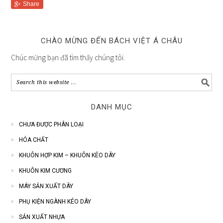
Share
CHÀO MỪNG ĐẾN BÁCH VIỆT Á CHÂU
Chúc mừng bạn đã tìm thấy chúng tôi.
DANH MỤC
CHƯA ĐƯỢC PHÂN LOẠI
HÓA CHẤT
KHUÔN HỢP KIM – KHUÔN KÉO DÂY
KHUÔN KIM CƯƠNG
MÁY SẢN XUẤT DÂY
PHỤ KIỆN NGÀNH KÉO DÂY
SẢN XUẤT NHỰA