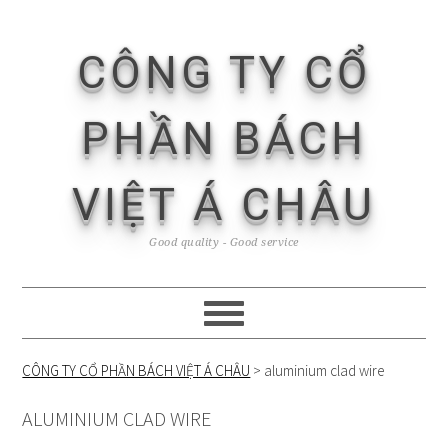
Skip
Skip
Skip
Skip
to
to
to
to
CÔNG TY CỔ
primary
content
primary
footer
navigation
sidebar
PHẦN BÁCH
VIỆT Á CHÂU
Good quality - Good service
CÔNG TY CỔ PHẦN BÁCH VIỆT Á CHÂU
>
aluminium clad wire
ALUMINIUM CLAD WIRE