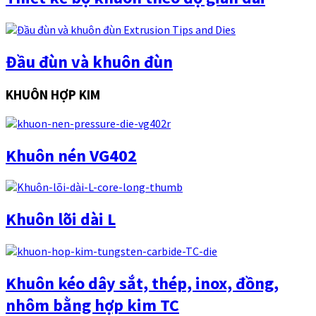
Đầu đùn và khuôn đùn
KHUÔN HỢP KIM
Khuôn nén VG402
Khuôn lõi dài L
Khuôn kéo dây sắt, thép, inox, đồng,
nhôm bằng hợp kim TC