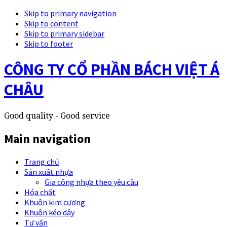
Skip to primary navigation
Skip to content
Skip to primary sidebar
Skip to footer
CÔNG TY CỔ PHẦN BÁCH VIỆT Á
CHÂU
Good quality - Good service
Main navigation
Trang chủ
Sản xuất nhựa
Gia công nhựa theo yêu cầu
Hóa chất
Khuôn kim cương
Khuôn kéo dây
Tư vấn