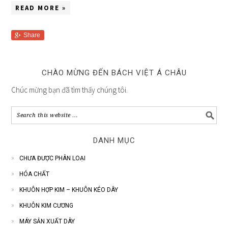
READ MORE »
Share
CHÀO MỪNG ĐẾN BÁCH VIỆT Á CHÂU
Chúc mừng bạn đã tìm thấy chúng tôi.
DANH MỤC
CHƯA ĐƯỢC PHÂN LOẠI
HÓA CHẤT
KHUÔN HỢP KIM – KHUÔN KÉO DÂY
KHUÔN KIM CƯƠNG
MÁY SẢN XUẤT DÂY