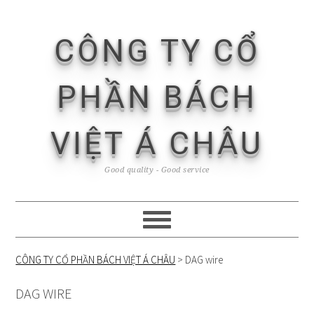
Skip
Skip
Skip
Skip
to
to
to
to
CÔNG TY CỔ
primary
content
primary
footer
navigation
sidebar
PHẦN BÁCH
VIỆT Á CHÂU
Good quality - Good service
CÔNG TY CỔ PHẦN BÁCH VIỆT Á CHÂU
>
DAG wire
DAG WIRE