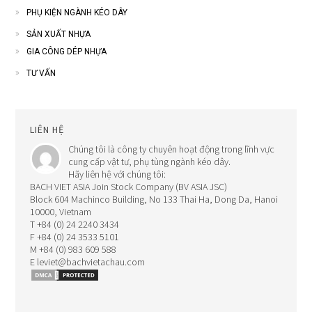
PHỤ KIỆN NGÀNH KÉO DÂY
SẢN XUẤT NHỰA
GIA CÔNG DÉP NHỰA
TƯ VẤN
LIÊN HỆ
Chúng tôi là công ty chuyên hoạt động trong lĩnh vực
cung cấp vật tư, phụ tùng ngành kéo dây.
Hãy liên hệ với chúng tôi:
BACH VIET ASIA Join Stock Company (BV ASIA JSC)
Block 604 Machinco Building, No 133 Thai Ha, Dong Da, Hanoi
10000, Vietnam
T +84 (0) 24 2240 3434
F +84 (0) 24 3533 5101
M +84 (0) 983 609 588
E leviet@bachvietachau.com