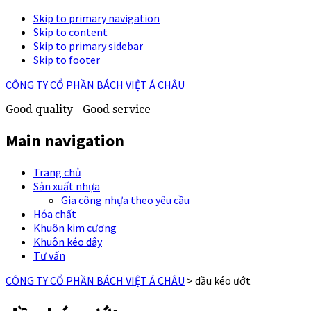
Skip to primary navigation
Skip to content
Skip to primary sidebar
Skip to footer
CÔNG TY CỔ PHẦN BÁCH VIỆT Á CHÂU
Good quality - Good service
Main navigation
Trang chủ
Sản xuất nhựa
Gia công nhựa theo yêu cầu
Hóa chất
Khuôn kim cương
Khuôn kéo dây
Tư vấn
CÔNG TY CỔ PHẦN BÁCH VIỆT Á CHÂU
>
dầu kéo ướt