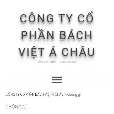
Skip
Skip
Skip
Skip
to
to
to
to
CÔNG TY CỔ
primary
content
primary
footer
navigation
sidebar
PHẦN BÁCH
VIỆT Á CHÂU
Good quality - Good service
CÔNG TY CỔ PHẦN BÁCH VIỆT Á CHÂU
>
chống gỉ.
CHỐNG GỈ.