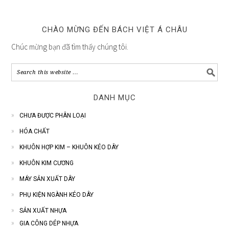
CHÀO MỪNG ĐẾN BÁCH VIỆT Á CHÂU
Chúc mừng bạn đã tìm thấy chúng tôi.
DANH MỤC
CHƯA ĐƯỢC PHÂN LOẠI
HÓA CHẤT
KHUÔN HỢP KIM – KHUÔN KÉO DÂY
KHUÔN KIM CƯƠNG
MÁY SẢN XUẤT DÂY
PHỤ KIỆN NGÀNH KÉO DÂY
SẢN XUẤT NHỰA
GIA CÔNG DÉP NHỰA