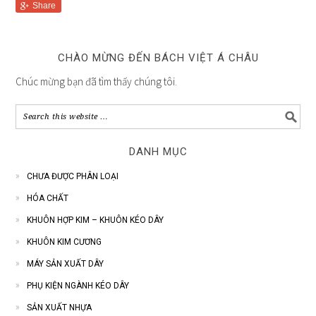
Share
CHÀO MỪNG ĐẾN BÁCH VIỆT Á CHÂU
Chúc mừng bạn đã tìm thấy chúng tôi.
DANH MỤC
CHƯA ĐƯỢC PHÂN LOẠI
HÓA CHẤT
KHUÔN HỢP KIM – KHUÔN KÉO DÂY
KHUÔN KIM CƯƠNG
MÁY SẢN XUẤT DÂY
PHỤ KIỆN NGÀNH KÉO DÂY
SẢN XUẤT NHỰA