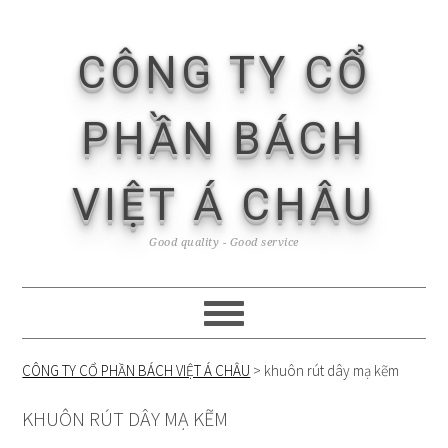
Skip
Skip
Skip
Skip
to
to
to
to
CÔNG TY CỔ
primary
content
primary
footer
navigation
sidebar
PHẦN BÁCH
VIỆT Á CHÂU
Good quality - Good service
CÔNG TY CỔ PHẦN BÁCH VIỆT Á CHÂU
>
khuôn rút dây mạ kẽm
KHUÔN RÚT DÂY MẠ KẼM