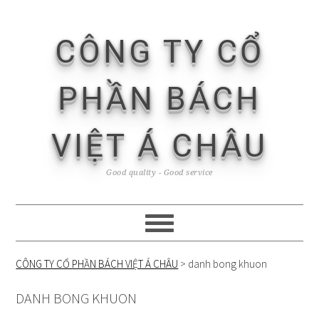
Skip
Skip
Skip
Skip
to
to
to
to
CÔNG TY CỔ
primary
content
primary
footer
navigation
sidebar
PHẦN BÁCH
VIỆT Á CHÂU
Good quality - Good service
CÔNG TY CỔ PHẦN BÁCH VIỆT Á CHÂU
>
danh bong khuon
DANH BONG KHUON