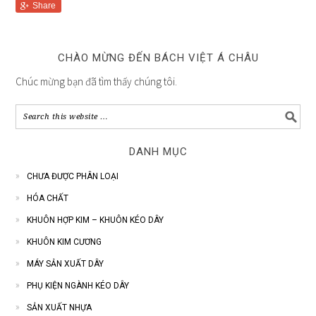
Share
CHÀO MỪNG ĐẾN BÁCH VIỆT Á CHÂU
Chúc mừng bạn đã tìm thấy chúng tôi.
DANH MỤC
CHƯA ĐƯỢC PHÂN LOẠI
HÓA CHẤT
KHUÔN HỢP KIM – KHUÔN KÉO DÂY
KHUÔN KIM CƯƠNG
MÁY SẢN XUẤT DÂY
PHỤ KIỆN NGÀNH KÉO DÂY
SẢN XUẤT NHỰA