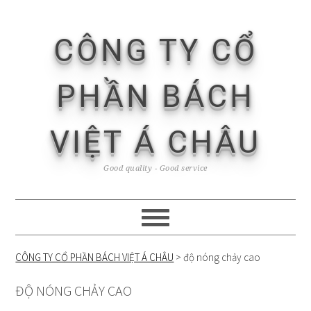
Skip
Skip
Skip
Skip
to
to
to
to
CÔNG TY CỔ
primary
content
primary
footer
navigation
sidebar
PHẦN BÁCH
VIỆT Á CHÂU
Good quality - Good service
CÔNG TY CỔ PHẦN BÁCH VIỆT Á CHÂU
>
độ nóng chảy cao
ĐỘ NÓNG CHẢY CAO