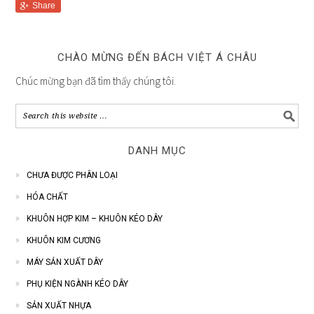
Share
CHÀO MỪNG ĐẾN BÁCH VIỆT Á CHÂU
Chúc mừng bạn đã tìm thấy chúng tôi.
DANH MỤC
CHƯA ĐƯỢC PHÂN LOẠI
HÓA CHẤT
KHUÔN HỢP KIM – KHUÔN KÉO DÂY
KHUÔN KIM CƯƠNG
MÁY SẢN XUẤT DÂY
PHỤ KIỆN NGÀNH KÉO DÂY
SẢN XUẤT NHỰA