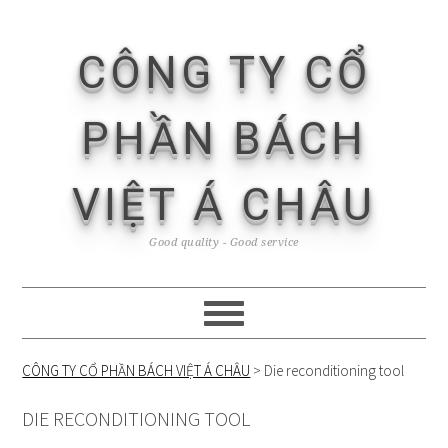
Skip
Skip
Skip
Skip
to
to
to
to
CÔNG TY CỔ
primary
content
primary
footer
navigation
sidebar
PHẦN BÁCH
VIỆT Á CHÂU
Good quality - Good service
CÔNG TY CỔ PHẦN BÁCH VIỆT Á CHÂU
>
Die reconditioning tool
DIE RECONDITIONING TOOL