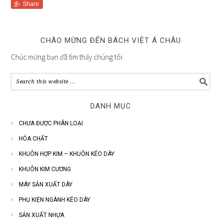
Share
CHÀO MỪNG ĐẾN BÁCH VIỆT Á CHÂU
Chúc mừng bạn đã tìm thấy chúng tôi.
DANH MỤC
CHƯA ĐƯỢC PHÂN LOẠI
HÓA CHẤT
KHUÔN HỢP KIM – KHUÔN KÉO DÂY
KHUÔN KIM CƯƠNG
MÁY SẢN XUẤT DÂY
PHỤ KIỆN NGÀNH KÉO DÂY
SẢN XUẤT NHỰA